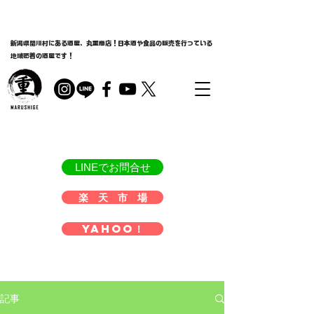
新潟県関川村にある酒屋、丸重商店！日本酒や食品の販売を行っている
地域密着の酒屋です！
LINEでお問合せ
楽 天 市 場
Yahoo！
記事