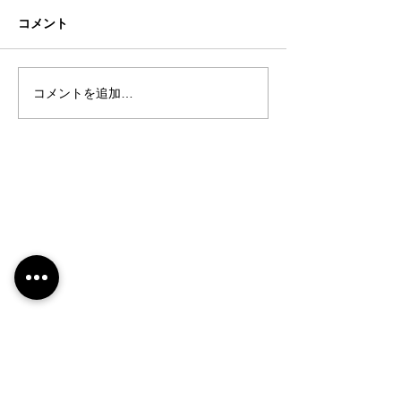
コメント
コメントを追加…
202６-３月号【まるしげ
202６-2月号【
通信 NO.９０】
信 NO.89】