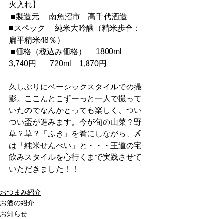
火入れ】
 ■製造元 　南魚沼市　高千代酒造 
■スペック 　純米大吟醸（精米歩合：
扁平精米48％）
 ■価格（税込み価格） 　1800ml　
3,740円 　  720ml　1,870円
久しぶりにベーシックスタイルでの撮
影。ここんとこずーっと一人で撮って
いたのでなんかとっても楽しく、つい
つい盃が進みます。今が旬の山菜？野
草？草？「ふき」を肴にしながら、〆
は「純米せんべい」と・・・王道の宅
飲みスタイルを心行くまで実践させて
いただきました！！
おつまみ紹介
お酒の紹介
お知らせ