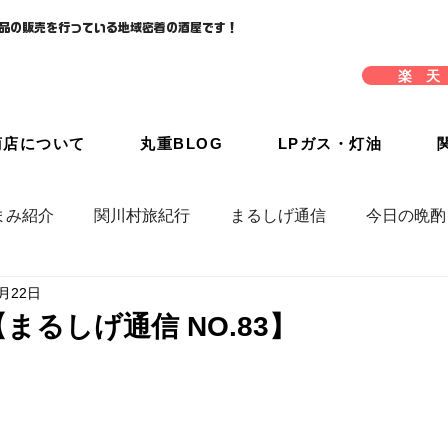
品の販売を行っている地域密着の酒屋です！
楽 天
商店について
丸重BLOG
LPガス・灯油
まみ紹介
関川村旅紀行
まるしげ通信
今日の晩酌
6月22日
号【まるしげ通信 NO.83】