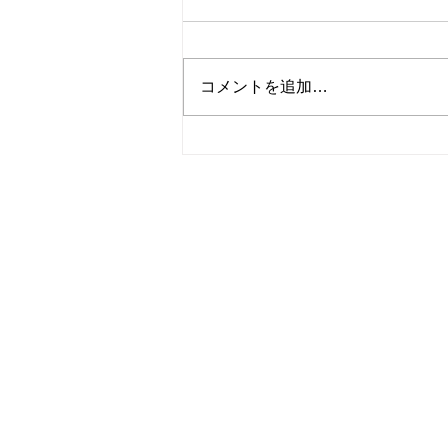
コメントを追加…
202６-4月号【まるしげ通信
NO.91】