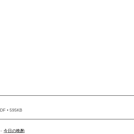
 • 595KB
今日の晩酌