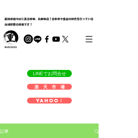
新潟県関川村にある酒屋、丸重商店！日本酒や食品の販売を行っている
地域密着の酒屋です！
LINEでお問合せ
楽 天 市 場
Yahoo！
記事