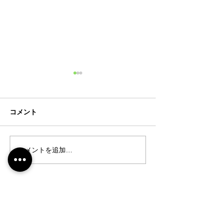
コメント
コメントを追加…
202６-３月号【まるしげ
202６-2月号【
通信 NO.９０】
信 NO.89】