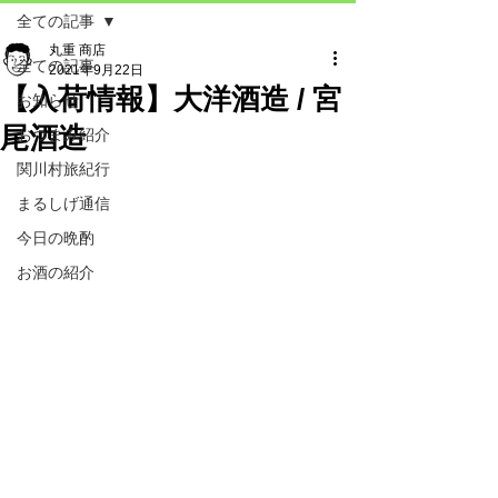
全ての記事
丸重 商店
全ての記事
2021年9月22日
【入荷情報】大洋酒造 / 宮
お知らせ
尾酒造
おつまみ紹介
関川村旅紀行
まるしげ通信
今日の晩酌
お酒の紹介