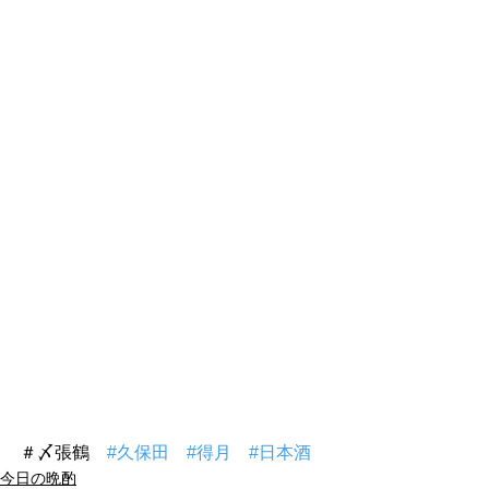
＃〆張鶴　
#久保田
#得月
#日本酒
今日の晩酌