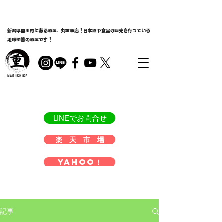
新潟県関川村にある酒屋、丸重商店！日本酒や食品の販売を行っている
地域密着の酒屋です！
LINEでお問合せ
楽 天 市 場
Yahoo！
記事