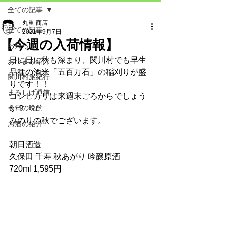
全ての記事
丸重 商店
全ての記事
2021年9月7日
【今週の入荷情報】
お知らせ
日に日に秋も深まり、関川村でも早生
おつまみ紹介
品種の酒米「五百万石」の稲刈りが盛
関川村旅紀行
りです！！
まるしげ通信
コシヒカリは来週末ごろからでしょう
今日の晩酌
か？
みのりの秋でございます。
お酒の紹介
朝日酒造
久保田 千寿 秋あがり 吟醸原酒
720ml 1,595円