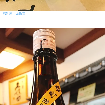
#新酒
#高畠