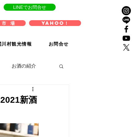
LINEでお問合せ
 市 場
Yahoo！
関川村観光情報
お問合せ
お酒の紹介
2021新酒