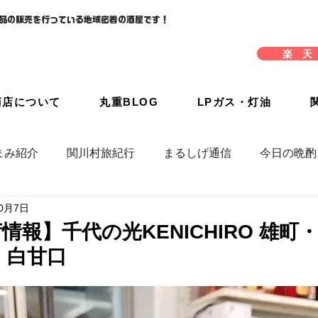
品の販売を行っている地域密着の酒屋です！
楽 天
商店について
丸重BLOG
LPガス・灯油
まみ紹介
関川村旅紀行
まるしげ通信
今日の晩酌
10月7日
報】千代の光KENICHIRO 雄町・
・白甘口