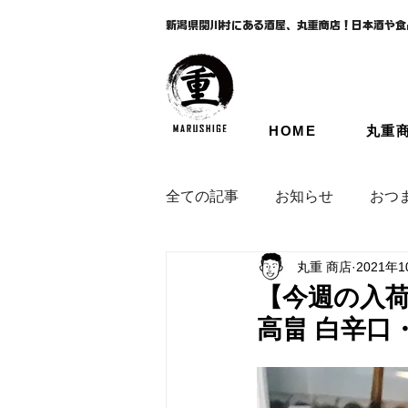
新潟県関川村にある酒屋、丸重商店！日本酒や食
HOME
丸重
全ての記事
お知らせ
おつ
丸重 商店
2021年
【今週の入荷情
高畠 白辛口